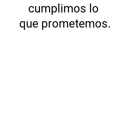
cumplimos lo 
que prometemos.
Soluciones de 
empaque
Ofrecemos productos de alta calidad en 
cartón corrugado, plegadizo y litolaminado.