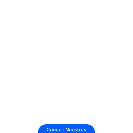
Litolaminado: protección
con impacto visual.
Las cajas litolaminadas combinan 
resistencia estructural con una 
excelente presentación gráfica.
Conoce Nuestros