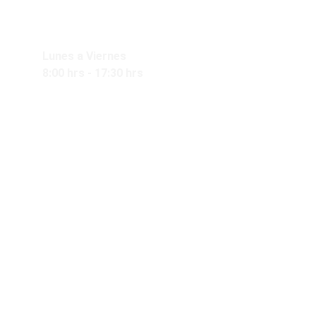
atención:
Lunes a Viernes
8:00 hrs - 17:30 hrs
Síguenos en nuestras redes sociales.
Contacto
ventas@rb-pack.com
+52(
81)4065-3697