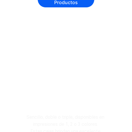
Productos
Cartón Corrugado
Sencillo, doble o triple, disponibles en 
impresiones de 1, 2 o 3 colores. 
Estas cajas brindan una excelente 